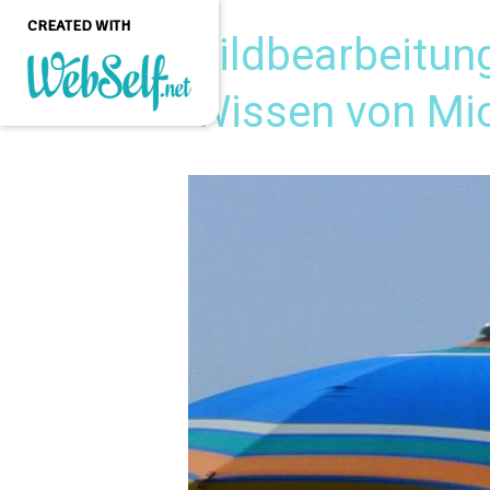
CREATED WITH
Bildbearbeitu
Wissen von Mi
Create a professional
quality and customizable
website without any
programming knowledge
GET STARTED