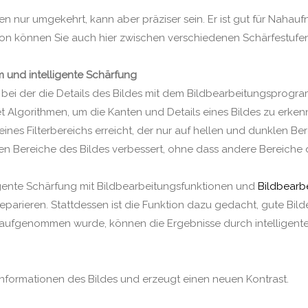
hen nur umgekehrt, kann aber präziser sein. Er ist gut für Nahau
on können Sie auch hier zwischen verschiedenen Schärfestufen 
 und intelligente Schärfung
ik, bei der die Details des Bildes mit dem Bildbearbeitungspro
et Algorithmen, um die Kanten und Details eines Bildes zu erke
es Filterbereichs erreicht, der nur auf hellen und dunklen Be
n Bereiche des Bildes verbessert, ohne dass andere Bereiche d
lligente Schärfung mit Bildbearbeitungsfunktionen und
Bildbearb
reparieren. Stattdessen ist die Funktion dazu gedacht, gute Bil
 aufgenommen wurde, können die Ergebnisse durch intelligente 
informationen des Bildes und erzeugt einen neuen Kontrast.