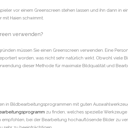
pieler vor einem Greenscreen stehen lassen und ihn dann in ei
er mit Haien schwimmt.
screen verwenden?
rgründen müssen Sie einen Greenscreen verwenden. Eine Person,
eleportiert worden, was nicht sehr natürlich wirkt. Obwohl viele
erwendung dieser Methode für maximale Bildqualität und Bear
sten in Bildbearbeitungsprogrammen mit guten Auswahlwerkze
earbeitungsprogramm
zu finden, welches spezielle Werkzeuge h
h empfohlen, bei der Bearbeitung hochauflösende Bilder zu ve
u sehr zu beeinträchtigen.