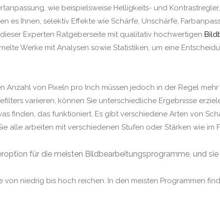
anpassung, wie beispielsweise Helligkeits- und Kontrastregl
n es Ihnen, selektiv Effekte wie Schärfe, Unschärfe, Farbanpas
 dieser Experten Ratgeberseite mit qualitativ hochwertigen
Bil
te Werke mit Analysen sowie Statistiken, um eine Entscheidun
n Anzahl von Pixeln pro Inch müssen jedoch in der Regel mehr 
ilters variieren, können Sie unterschiedliche Ergebnisse erzielen
s finden, das funktioniert. Es gibt verschiedene Arten von Schär
Sie alle arbeiten mit verschiedenen Stufen oder Stärken wie im
lteroption für die meisten Bildbearbeitungsprogramme, und sie 
die von niedrig bis hoch reichen. In den meisten Programmen fin