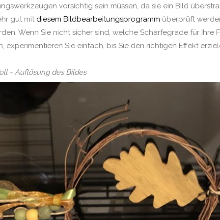
ungswerkzeugen vorsichtig sein müssen, da sie ein Bild überstr
ehr gut mit
diesem Bildbearbeitungsprogramm
überprüft werde
den. Wenn Sie nicht sicher sind, welche Schärfegrade für Ihre
, experimentieren Sie einfach, bis Sie den richtigen Effekt erziel
oll = Auflösung des Bildes