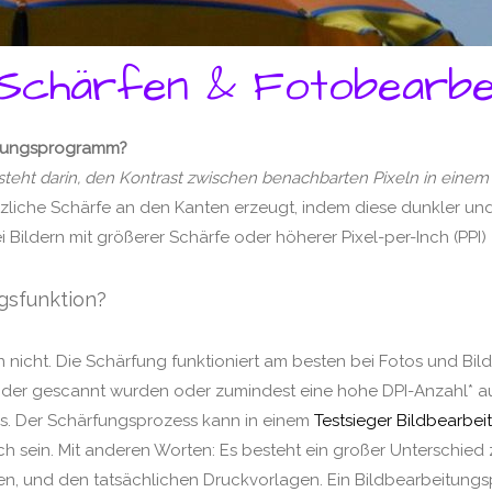
Schärfen & Fotobearbe
eitungsprogramm?
teht darin, den Kontrast zwischen benachbarten Pixeln in einem
ätzliche Schärfe an den Kanten erzeugt, indem diese dunkler u
i Bildern mit größerer Schärfe oder höherer Pixel-per-Inch (PPI) 
gsfunktion?
icht. Die Schärfung funktioniert am besten bei Fotos und Bilde
r gescannt wurden oder zumindest eine hohe DPI-Anzahl* aufw
us. Der Schärfungsprozess kann in einem
Testsieger Bildbearb
lich sein. Mit anderen Worten: Es besteht ein großer Unterschied
hen, und den tatsächlichen Druckvorlagen. Ein Bildbearbeitu