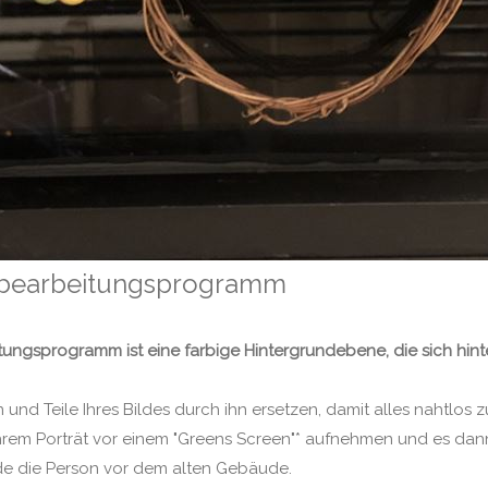
ldbearbeitungsprogramm
tungsprogramm ist eine farbige Hintergrundebene, die sich hin
und Teile Ihres Bildes durch ihn ersetzen, damit alles nahtlo
t ihrem Porträt vor einem "Greens Screen"* aufnehmen und es da
nde die Person vor dem alten Gebäude.